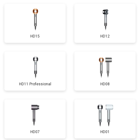
HD15
HD12
HD11 Professional
HD08
HD07
HD01