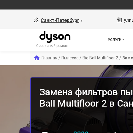
ули
Санкт-Петербург
▼
УСЛУГИ
Сервисный ремонт
Главная
/
Пылесос
/
Big Ball Multifloor 2
/
Заме
Замена фильтров пы
Ball Multifloor 2 в С