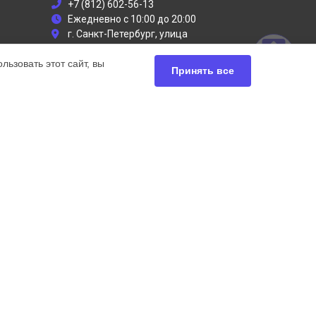
+7 (812) 602-56-13
Ежедневно с 10:00 до 20:00
г. Санкт-Петербург, улица
Руставели, 13
ьзовать этот сайт, вы
info@dyson-servises.ru
Принять все
Политика конфиденциальности
Способы оплаты
ьный сервис Dyson, мы предлагаем
чных продуктов Дайсон. Обратите внимание, что
сь с нашими менеджерами. Также стоит отметить, что
ей.