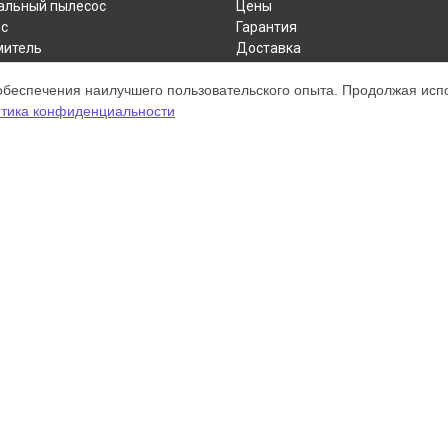
альный пылесос
Цены
с
Гарантия
митель
Доставка
пылесос
Контакты
обеспечения наилучшего пользовательского опыта. Продолжая испол
р
Карта сайта
тика конфиденциальности
а для рук
нитель
ом обслуживании устройств Dyson. Хотя мы и не представляем официал
а, включая диагностику, техническое обслуживание и настройку разли
ательными; для получения актуальной информации, пожалуйста, свяжите
 зарегистрирована и используется нами только для информационных цел
онту Dyson.