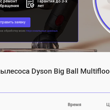
с ремонт
Гарантия до 3-х
обращения
лет
править заявку
 на обработку моих
персональных данных.
лесоса Dyson Big Ball Multifloo
Время
Ц