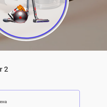
r 2
ена