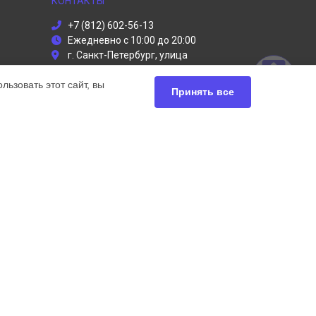
КОНТАКТЫ
+7 (812) 602-56-13
Ежедневно с 10:00 до 20:00
г. Санкт-Петербург, улица
Руставели, 13
ьзовать этот сайт, вы
info@dyson-servises.ru
Принять все
Политика конфиденциальности
Способы оплаты
ьный сервис Dyson, мы предлагаем
чных продуктов Дайсон. Обратите внимание, что
сь с нашими менеджерами. Также стоит отметить, что
ей.