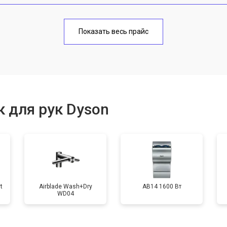
от 60 мин
о
Показать весь прайс
от 100 мин
о
от 50 мин
о
 для рук Dyson
от 80 мин
о
t
Airblade Wash+Dry
AB14 1600 Вт
WD04