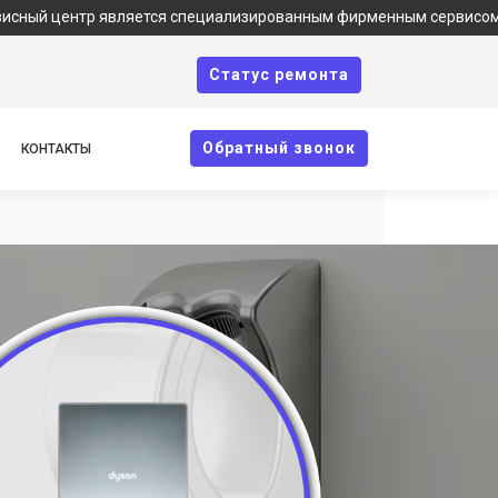
ентр является специализированным фирменным сервисом по ремон
Cтатус ремонта
Oбратный звонок
КОНТАКТЫ