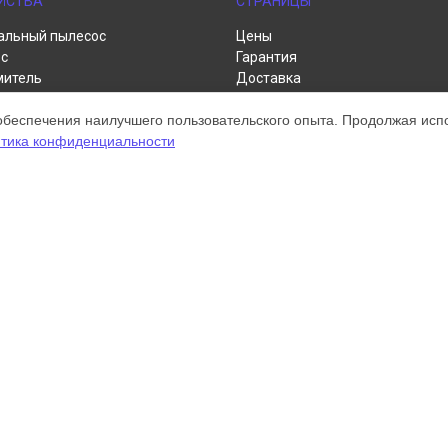
ЙСТВА
СТРАНИЦЫ
альный пылесос
Цены
с
Гарантия
митель
Доставка
пылесос
Контакты
обеспечения наилучшего пользовательского опыта. Продолжая испол
р
Карта сайта
тика конфиденциальности
а для рук
нитель
ом обслуживании устройств Dyson. Хотя мы и не представляем официал
а, включая диагностику, техническое обслуживание и настройку разли
ательными; для получения актуальной информации, пожалуйста, свяжите
 зарегистрирована и используется нами только для информационных цел
онту Dyson.