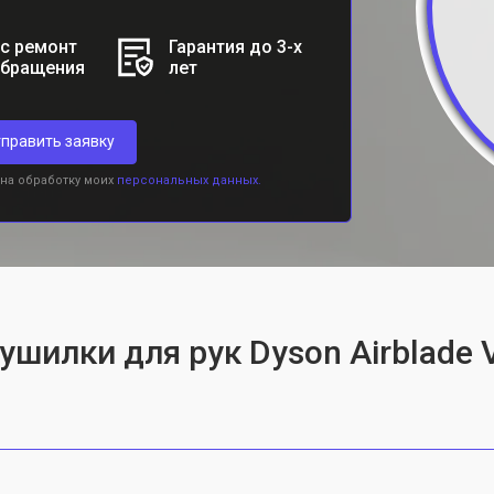
с ремонт
Гарантия до 3-х
обращения
лет
править заявку
 на обработку моих
персональных данных.
ушилки для рук Dyson Airblade V