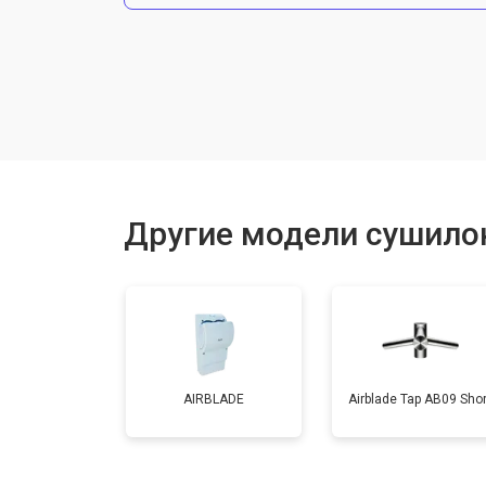
Замена нагревательного элемента
Замена мотора
Замена кнопок управления
Другие модели сушилок
Ремонт сенсора
AIRBLADE
Airblade Tap AB09 Shor