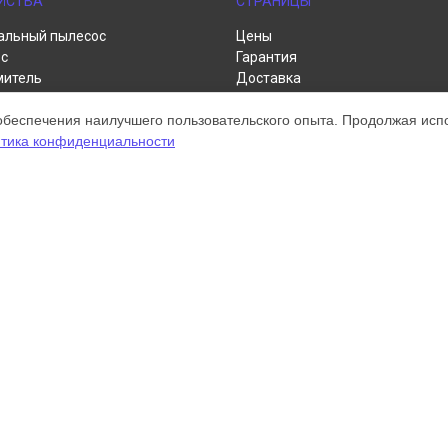
ЙСТВА
СТРАНИЦЫ
альный пылесос
Цены
с
Гарантия
митель
Доставка
пылесос
Контакты
обеспечения наилучшего пользовательского опыта. Продолжая испол
р
Карта сайта
тика конфиденциальности
а для рук
нитель
ом обслуживании устройств Dyson. Хотя мы и не представляем официал
а, включая диагностику, техническое обслуживание и настройку разли
ательными; для получения актуальной информации, пожалуйста, свяжите
 зарегистрирована и используется нами только для информационных цел
онту Dyson.