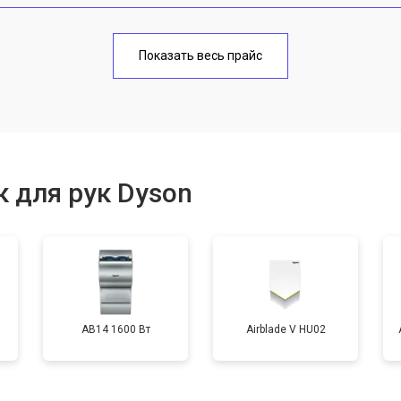
от 70 мин
о
Показать весь прайс
от 100 мин
о
от 50 мин
о
 для рук Dyson
от 80 мин
о
AB14 1600 Вт
Airblade V HU02