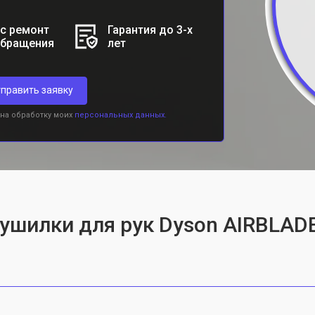
с ремонт
Гарантия до 3-х
обращения
лет
править заявку
 на обработку моих
персональных данных.
сушилки для рук Dyson AIRBLAD