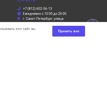
КОНТАКТЫ
+7 (812) 602-56-13
Ежедневно с 10:00 до 20:00
г. Санкт-Петербург, улица
Руставели, 13
ьзовать этот сайт, вы
info@dyson-servises.ru
Принять все
Политика конфиденциальности
Способы оплаты
ьный сервис Dyson, мы предлагаем
чных продуктов Дайсон. Обратите внимание, что
сь с нашими менеджерами. Также стоит отметить, что
ей.