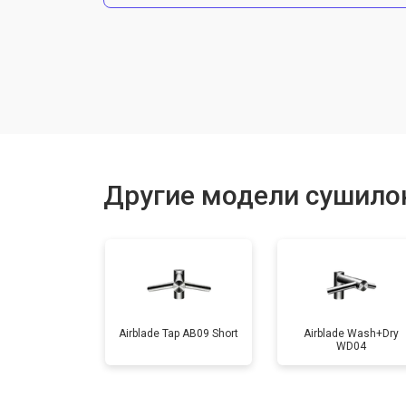
Замена шнура питания
Замена мотора
Замена кнопок управления
Другие модели сушилок
Ремонт сенсора
Airblade Tap AB09 Short
Airblade Wash+Dry
WD04