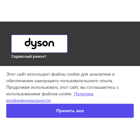
Сервисный ремонт
ВЫБЕРИ СВОЙ ГОРОД
Этот сайт использует файлы cookie для аналитики и
Замена аккумулятора вертикального пылесоса V7 Parquet
обеспечения наилучшего пользовательского опыта.
Extra Dyson в
Краснодаре
Продолжая использовать этот сайт, вы соглашаетесь с
Замена аккумулятора вертикального пылесоса V7 Parquet
использованием файлов cookie.
Политика
Extra Dyson в
Ростове-на-Дону
конфиденциальности
Замена аккумулятора вертикального пылесоса V7 Parquet
Extra Dyson в
Нижнем Новгороде
Принять все
Замена аккумулятора вертикального пылесоса V7 Parquet
Extra Dyson в
Новосибирске
Замена аккумулятора вертикального пылесоса V7 Parquet
Extra Dyson в
Челябинске