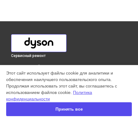
Сервисный ремонт
ВЫБЕРИ СВОЙ ГОРОД
Этот сайт использует файлы cookie для аналитики и
Замена фильтров вертикального пылесоса V7 Parquet
обеспечения наилучшего пользовательского опыта.
Extra Dyson в
Краснодаре
Продолжая использовать этот сайт, вы соглашаетесь с
Замена фильтров вертикального пылесоса V7 Parquet
использованием файлов cookie.
Политика
Extra Dyson в
Ростове-на-Дону
конфиденциальности
Замена фильтров вертикального пылесоса V7 Parquet
Extra Dyson в
Нижнем Новгороде
Принять все
Замена фильтров вертикального пылесоса V7 Parquet
Extra Dyson в
Новосибирске
Замена фильтров вертикального пылесоса V7 Parquet
Extra Dyson в
Челябинске