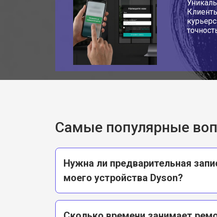
Уникаль
Клиенты
курьерс
точност
Самые популярные во
Нужна ли предварительная запи
моего устройства Dyson?
Сколько времени занимает рем