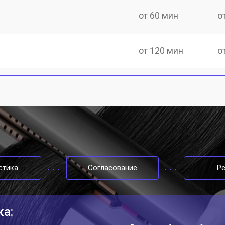
от 60 мин
о
от 120 мин
о
стика
Согласование
Р
ка: