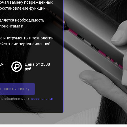
ключая замену поврежденных
восстановление функций
вляется необходимость
понентами и
е инструменты и технологии
ойств к их первоначальной
.
3-
Цена от 2500
руб
править заявку
 на обработку моих
персональных